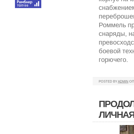
снабжением
переброшен
Роммель пр
снаряды, н
превосходс
боевой тех
горючего.
POSTED BY
ADMIN
ОП
ПРОДОЛ
ЛИЧНАЯ