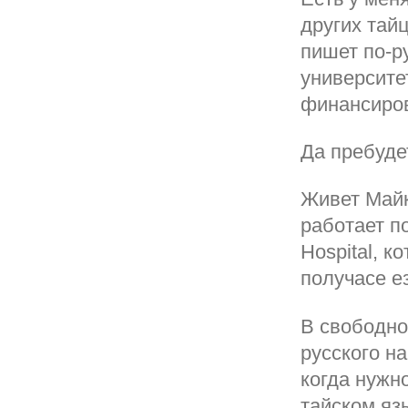
других тайц
пишет по-р
университе
финансиров
Да пребуде
Живет Майк
работает п
Hospital, к
получасе е
В свободно
русского на
когда нужн
тайском яз