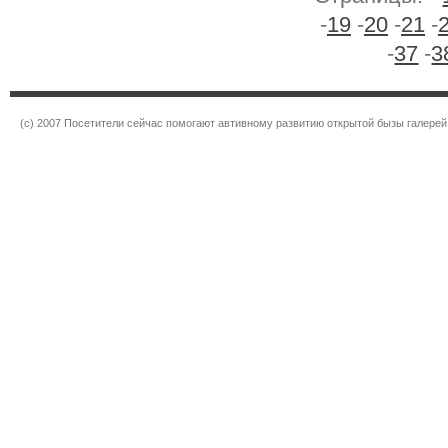
-
19
-
20
-
21
-
-
37
-
3
(c) 2007 Посетители сейчас помогают автивному развитию открытой бызы галерей