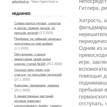
непосредст
gelschool-ru
› https://gelschool.ru
Гитлера, р
НЕДАВНЕЕ:
Хитрость, а
Собака боится петард, салютов
фельдмарша
и других громких звуков, по
просьбе читатей
(3.3.2020)
нерешитель
Подборка: на таймыре началась
периодичес
подготовка ко дню рыбака
Одним из н
(1.3.2020)
превосходн
Обсуждение: станьте
режиссером своей жизни
игре, закл
конкурс статей №104
(29.2.2020)
вспомогате
Сколько надо денег для
счастья, по просьбам читателей
помощью дл
(27.2.2020)
поднимавши
Комплекс тренировок, новинка
пребывая в
(25.2.2020)
германског
5 лекарственных растений,
которые помогают
отступать,
контролировать диабет, секреты