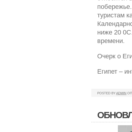
побережье.
туристам к
Календарно
ниже 20 0С
времени.
Очерк о Ег
Египет – и
POSTED BY
ADMIN
ОП
ОБНОВЛ