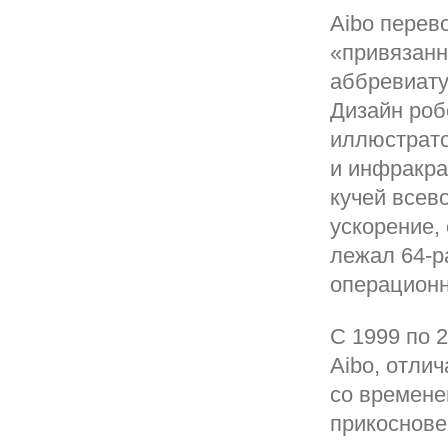
Aibo перев
«привязанн
аббревиатур
Дизайн роб
иллюстрато
и инфракра
кучей всев
ускорение,
лежал 64-р
операционн
С 1999 по 
Aibo, отли
со времене
прикоснове