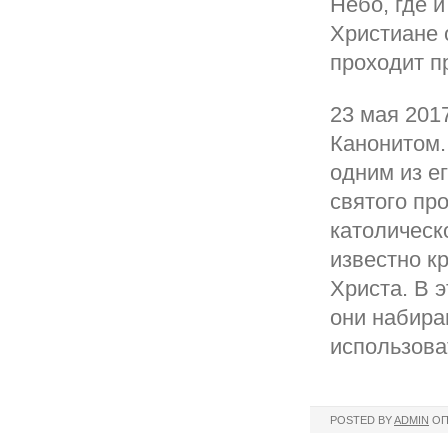
Небо, где 
Христиане 
проходит п
23 мая 201
Канонитом.
одним из е
святого про
католическ
известно к
Христа. В 
они набира
использова
POSTED BY
ADMIN
ОП