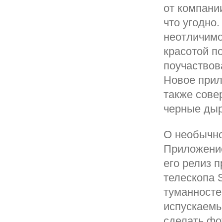
от компани
что угодно
неотличимо
красотой п
поучаствов
Новое прил
также сове
черные дыр
О необычно
Приложение
его релиз 
телескопа 
туманносте
испускаемы
сделать фо