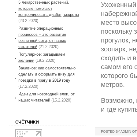
5 лекарственных растений,
Ухоженный 
которые помогают
набережной 
контролировать диабет, секреты
(23.2.2020)
место высо
Развитие операционных
поскольку 
процессов – это развитие
прогулок, 
розничной сети, от наших
читателей
(21.2.2020)
зоопарк, н
Популярное: загадываем
сходить и в
желания
(19.2.2020)
самом его 
Забавное: как самостоятельно
которого б
сделать и оформить визу для
поездки в прагу в 2019 году
метров.
(17.2.2020)
Идеи для новогодней елки, от
Возможно, 
наших читателей
(15.2.2020)
и где купит
СЧЁТЧИКИ
POSTED BY
ADMIN
ОП