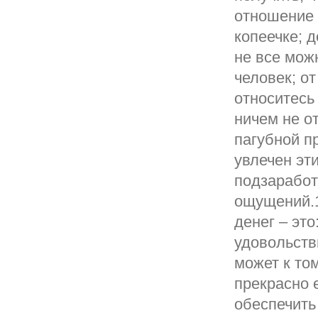
отношение 
копеечке; д
не все мож
человек; от
относитесь 
ничем не о
пагубной п
увлечен эт
подзаработ
ощущений.1
денег – эт
удовольств
может к то
прекрасно 
обеспечить