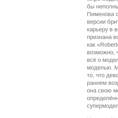
бы неполны
Пименова с
версии бри
карьеру в 
признана в
как «Robert
возможно, ч
всё о моде
моделью. М
то, что де
раннем воз
она свою м
определённ
супермодел