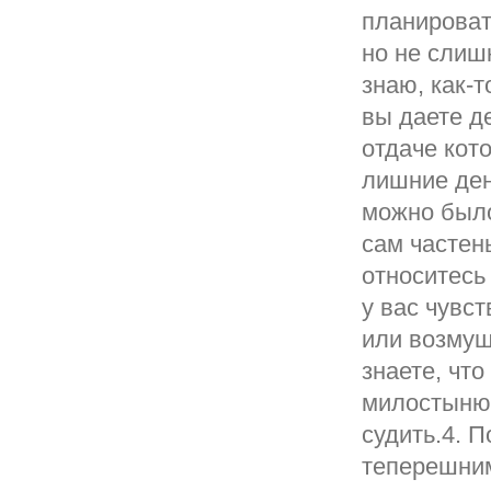
планировать
но не слишк
знаю, как-
вы даете д
отдаче кот
лишние ден
можно было
сам частен
относитесь
у вас чувс
или возмущ
знаете, что
милостыню;
судить.4. 
теперешним