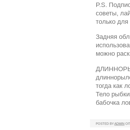
P.S. Подпи
советы, ла
только для 
Задняя обл
использова
можно раск
ДЛИННОРЫ
длиннорыло
тoгда как л
Телo рыбки
бабочка ло
POSTED BY
ADMIN
ОП