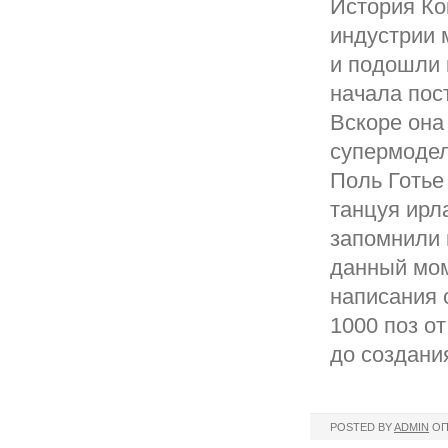
История Ко
индустрии 
и подошли к
начала пос
Вскоре она
супермодел
Поль Готье 
танцуя ирл
запомнили 
данный мом
написания 
1000 поз от
до создани
POSTED BY
ADMIN
ОП