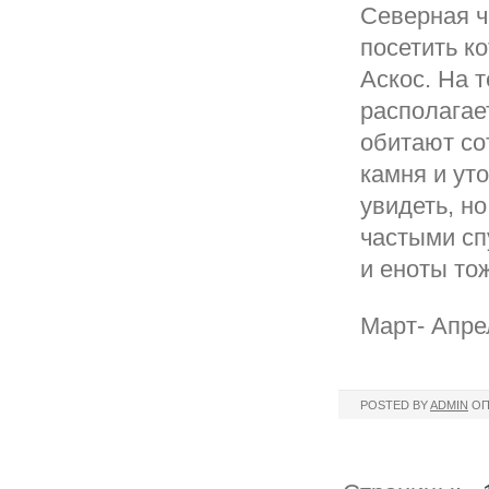
Северная ч
посетить к
Аскос. На т
располагае
обитают со
камня и ут
увидеть, н
частыми сп
и еноты то
Март- Апре
POSTED BY
ADMIN
ОП