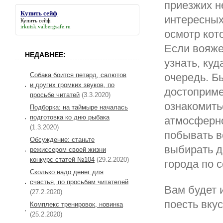
приезжих н
Купить сейф
интересных
Купить сейф
.
irkutsk.valbergsafe.ru
осмотр кот
Если вояже
НЕДАВНЕЕ:
узнать, куд
очередь. Б
Собака боится петард, салютов
и других громких звуков, по
достоприме
просьбе читатей
(3.3.2020)
ознакомить
Подборка: на таймыре началась
подготовка ко дню рыбака
атмосферно
(1.3.2020)
побывать в
Обсуждение: станьте
выбирать д
режиссером своей жизни
конкурс статей №104
(29.2.2020)
города по 
Сколько надо денег для
счастья, по просьбам читателей
Вам будет 
(27.2.2020)
поесть вкус
Комплекс тренировок, новинка
(25.2.2020)