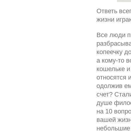
Ответь всег
жизни игра
Все люди п
разбрасыва
копеечку до
а кому-то в
кошельке и
относятся 
одолжив ем
счет? Стал
душе филос
на 10 вопр
вашей жизн
небольшие 