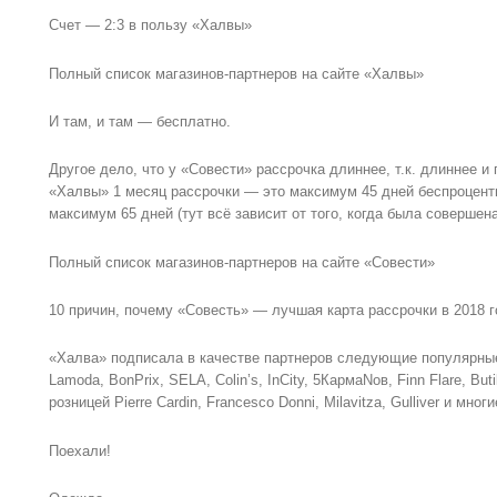
Счет — 2:3 в пользу «Халвы»
Полный список магазинов-партнеров на сайте «Халвы»
И там, и там — бесплатно.
Другое дело, что у «Совести» рассрочка длиннее, т.к. длиннее и
«Халвы» 1 месяц рассрочки — это максимум 45 дней беспроцент
максимум 65 дней (тут всё зависит от того, когда была совершена
Полный список магазинов-партнеров на сайте «Совести»
10 причин, почему «Совесть» — лучшая карта рассрочки в 2018 
«Халва» подписала в качестве партнеров следующие популярные
Lamoda, BonPrix, SELA, Colin’s, InCity, 5КармаNов, Finn Flare, But
розницей Pierre Cardin, Francesco Donni, Milavitza, Gulliver и мног
Поехали!