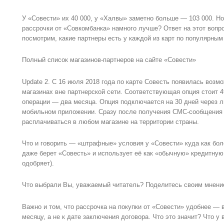
У «Совести» их 40 000, у «Халвы» заметно больше — 103 000. Но 
рассрочки от «Совкомбанка» намного лучше? Ответ на этот вопрос
посмотрим, какие партнеры есть у каждой из карт по популярным
Полный список магазинов-партнеров на сайте «Совести»
Update 2. C 16 июля 2018 года по карте Совесть появилась возм
магазинах вне партнерской сети. Соответствующая опция стоит 4
операции — два месяца. Опция подключается на 30 дней через ли
мобильном приложении. Сразу после получения СМС-сообщения о
расплачиваться в любом магазине на территории страны.
Что и говорить — «штрафные» условия у «Совести» куда как бо
даже берет «Совесть» и использует её как «обычную» кредитную 
одобряет).
Что выбрали Вы, уважаемый читатель? Поделитесь своим мнение 
Важно и том, что рассрочка на покупки от «Совести» удобнее — 
месяцу, а не к дате заключения договора. Что это значит? Что у