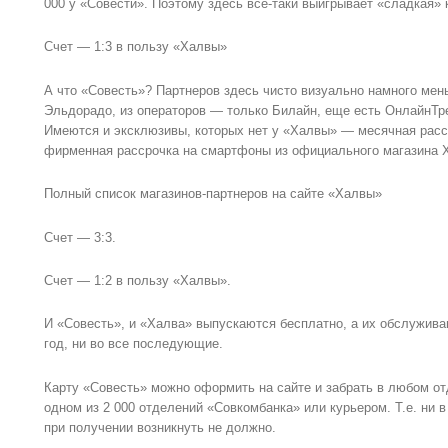
000 у «Совести». Поэтому здесь все-таки выигрывает «сладкая» к
Счет — 1:3 в пользу «Халвы»
А что «Совесть»? Партнеров здесь чисто визуально намного мен
Эльдорадо, из операторов — только Билайн, еще есть ОнлайнТр
Имеются и эксклюзивы, которых нет у «Халвы» — месячная рассро
фирменная рассрочка на смартфоны из официального магазина X
Полный список магазинов-партнеров на сайте «Халвы»
Счет — 3:3.
Счет — 1:2 в пользу «Халвы».
И «Совесть», и «Халва» выпускаются бесплатно, а их обслужива
год, ни во все последующие.
Карту «Совесть» можно оформить на сайте и забрать в любом о
одном из 2 000 отделений «Совкомбанка» или курьером. Т.е. ни 
при получении возникнуть не должно.