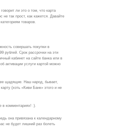
говорит ли это о том, что карта
 не так прост, как кажется. Давайте
 категориям товаров.
ожность совершать покупки в
99 рублей. Срок рассрочки на эти
чный кабинет на сайте банка или в
б активации услуги картой можно
лее щадящие. Наш народ, бывает,
карту (хоть «Киви Банк» этого и не
в комментариях! :).
ведь она привязана к календарному
 вас не будет лишний раз болеть