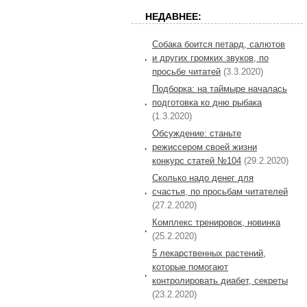
НЕДАВНЕЕ:
Собака боится петард, салютов
и других громких звуков, по
просьбе читатей
(3.3.2020)
Подборка: на таймыре началась
подготовка ко дню рыбака
(1.3.2020)
Обсуждение: станьте
режиссером своей жизни
конкурс статей №104
(29.2.2020)
Сколько надо денег для
счастья, по просьбам читателей
(27.2.2020)
Комплекс тренировок, новинка
(25.2.2020)
5 лекарственных растений,
которые помогают
контролировать диабет, секреты
(23.2.2020)