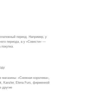
 платежный период. Например, у
ного периода, а у «Совести» —
 покупка.
году
 магазины: «Снежная королева»,
ik, Kanzler, Elena Furs, фирменной
ие другие