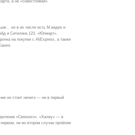
арта, а не «совестливая».
ьше… но в их числе есть М.видео и
ейд и Ситилинк,123, «Юлмарт».
чка на покупки с AliExpress, а также
iaomi.
ние не стоит ничего — ни в первый
тделении «Связного». «Халву» — в
в первом, ни во втором случае проблем