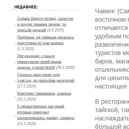
НЕДАВНЕЕ:
Чавенг (Са
восточном 
Собака боится петард, салютов
и других громких звуков, по
отличается
просьбе читатей
(3.3.2020)
удобным по
Подборка: на таймыре началась
подготовка ко дню рыбака
развлечени
(1.3.2020)
туристов м
Обсуждение: станьте
баров, маг
режиссером своей жизни
конкурс статей №104
(29.2.2020)
отшельнико
Сколько надо денег для
для цените
счастья, по просьбам читателей
настоящее 
(27.2.2020)
Комплекс тренировок, новинка
(25.2.2020)
В ресторан
5 лекарственных растений,
тайской, т
которые помогают
наслаждать
контролировать диабет, секреты
(23.2.2020)
большой ас