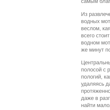
самым благ
Из развлеч
водных мот
веслом, кая
всего стоит
водном мот
же минут п
Центральны
полосой с 
пологий, к
удаляясь д
протяженно
даже в раз
найти мало