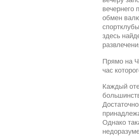
вечернего 
обмен валю
спортклубы
здесь найд
развлечени
Прямо на Ч
час которог
Каждый оте
большинств
Достаточно
принадлежа
Однако так
недоразуме