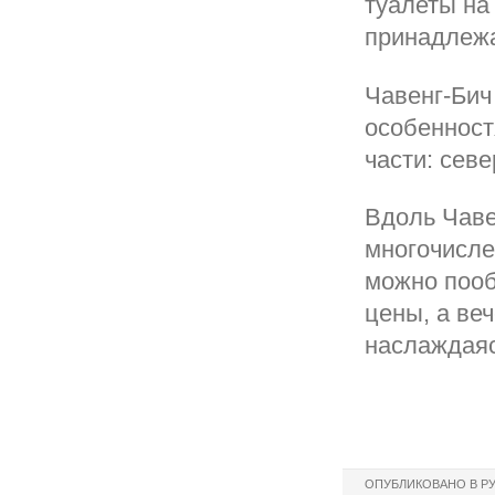
туалеты на
принадлежа
Чавенг-Бич
особенност
части: сев
Вдоль Чаве
многочисле
можно пооб
цены, а ве
наслаждаяс
ОПУБЛИКОВАНО В Р