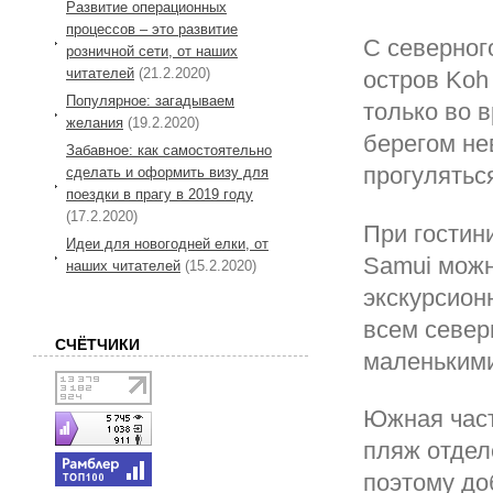
Развитие операционных
процессов – это развитие
С северног
розничной сети, от наших
читателей
(21.2.2020)
остров Koh
Популярное: загадываем
только во 
желания
(19.2.2020)
берегом не
Забавное: как самостоятельно
прогулятьс
сделать и оформить визу для
поездки в прагу в 2019 году
(17.2.2020)
При гостини
Идеи для новогодней елки, от
Samui можн
наших читателей
(15.2.2020)
экскурсион
всем север
СЧЁТЧИКИ
маленькими
Южная част
пляж отде
поэтому до