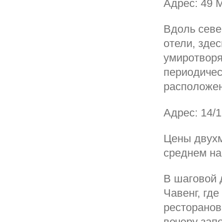
Адрес: 49 M
Вдоль севе
отели, зде
умиротворя
периодичес
расположен
Адрес: 14/1
Цены двухм
среднем на
В шаговой 
Чавенг, гд
ресторанов
вечеру зап