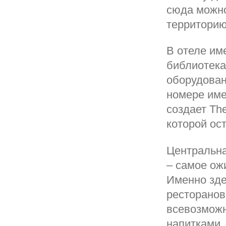
сюда можно
территорию
В отеле им
библиотека
оборудован
номере име
создает Th
которой ос
Центральна
– самое ож
Именно зде
ресторанов
всевозможн
напитками,