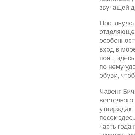
звучащей д
Протянулся 
отделяющег
особенност
вход в мор
пояс, здес
по нему уд
обуви, что
Чавенг-Бич
восточного 
утверждают
песок здес
часть года