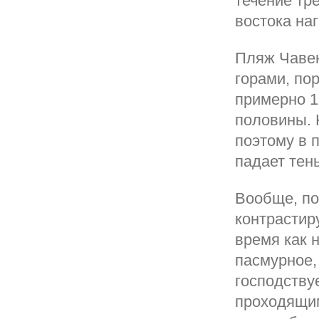
течение тр
востока на
Пляж Чавен
горами, по
примерно 1
половины. 
поэтому в 
падает тень
Вообще, пог
контрастир
время как 
пасмурное,
господству
проходящим