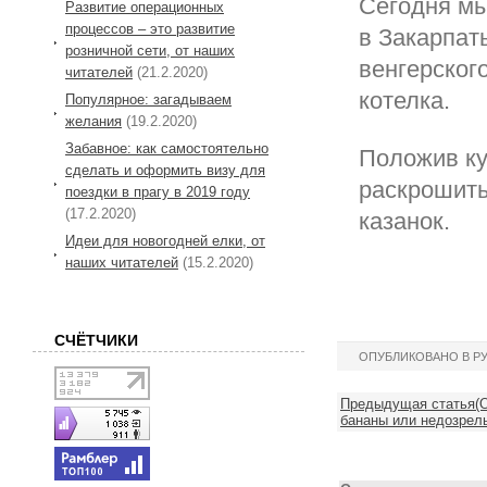
Сегодня мы
Развитие операционных
процессов – это развитие
в Закарпат
розничной сети, от наших
венгерского
читателей
(21.2.2020)
котелка.
Популярное: загадываем
желания
(19.2.2020)
Забавное: как самостоятельно
Положив ку
сделать и оформить визу для
раскрошить
поездки в прагу в 2019 году
(17.2.2020)
казанок.
Идеи для новогодней елки, от
наших читателей
(15.2.2020)
СЧЁТЧИКИ
ОПУБЛИКОВАНО В Р
Предыдущая статья(О
бананы или недозрел