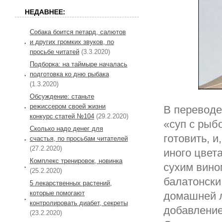
НЕДАВНЕЕ:
Собака боится петард, салютов
и других громких звуков, по
просьбе читатей
(3.3.2020)
Подборка: на таймыре началась
подготовка ко дню рыбака
(1.3.2020)
Обсуждение: станьте
режиссером своей жизни
В переводе
конкурс статей №104
(29.2.2020)
«суп с рыб
Сколько надо денег для
готовить, и
счастья, по просьбам читателей
(27.2.2020)
иного цвет
Комплекс тренировок, новинка
сухим вино
(25.2.2020)
балатонски
5 лекарственных растений,
которые помогают
домашней л
контролировать диабет, секреты
добавление
(23.2.2020)