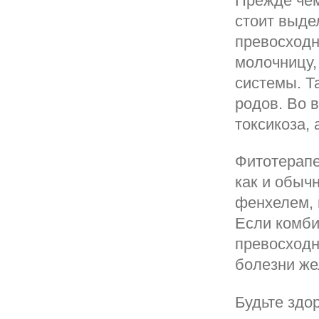
Прежде чем
стоит выде
превосходн
молочницу,
системы. Т
родов. Во 
токсикоза,
Фитотерапе
как и обычн
фенхелем, 
Если комби
превосходн
болезни же
Будьте здо