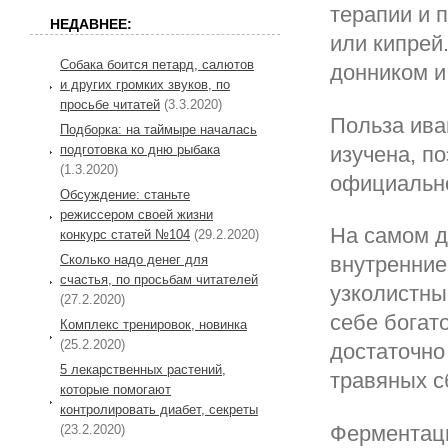
терапии и 
НЕДАВНЕЕ:
или кипрей
Собака боится петард, салютов
донником и
и других громких звуков, по
просьбе читатей
(3.3.2020)
Польза ива
Подборка: на таймыре началась
подготовка ко дню рыбака
изучена, п
(1.3.2020)
официально
Обсуждение: станьте
режиссером своей жизни
На самом д
конкурс статей №104
(29.2.2020)
Сколько надо денег для
внутренние
счастья, по просьбам читателей
узколистны
(27.2.2020)
себе богат
Комплекс тренировок, новинка
(25.2.2020)
достаточно
5 лекарственных растений,
травяных с
которые помогают
контролировать диабет, секреты
Ферментаци
(23.2.2020)