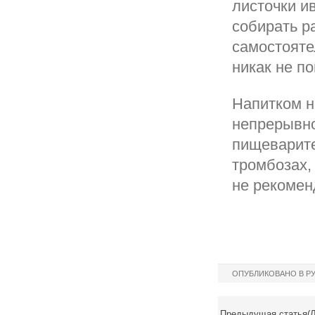
листочки и
собирать р
самостояте
никак не п
Напитком н
непрерывно
пищеварите
тромбозах,
не рекомен
ОПУБЛИКОВАНО В Р
Предыдущая статья(Л