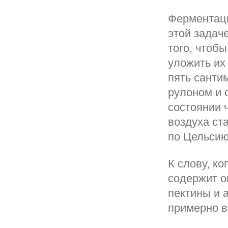
Ферментаци
этой задач
того, чтоб
уложить их
пять сантим
рулоном и 
состоянии 
воздуха ст
по Цельсию
К слову, к
содержит о
пектины и 
примерно в