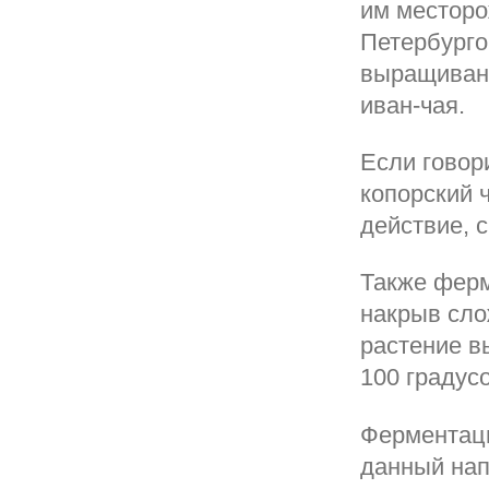
им месторо
Петербурго
выращивани
иван-чая.
Если говор
копорский 
действие, 
Также ферм
накрыв сло
растение в
100 градус
Ферментаци
данный нап