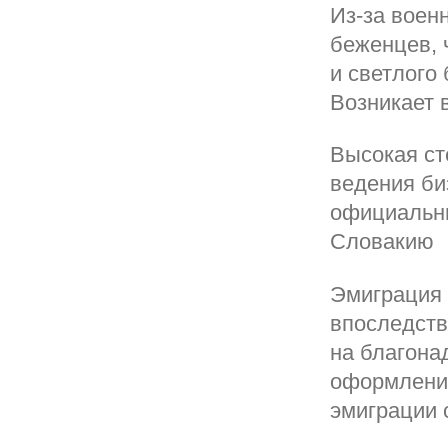
Из-за воен
беженцев, 
и светлого
Возникает 
Высокая ст
ведения би
официальны
Словакию
Эмиграция 
впоследст
на благона
оформлени
эмиграции 