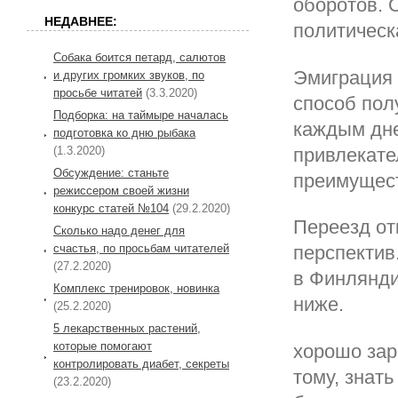
оборотов. 
НЕДАВНЕЕ:
политическ
Собака боится петард, салютов
Эмиграция 
и других громких звуков, по
просьбе читатей
(3.3.2020)
способ пол
Подборка: на таймыре началась
каждым дне
подготовка ко дню рыбака
(1.3.2020)
привлекате
Обсуждение: станьте
преимущес
режиссером своей жизни
конкурс статей №104
(29.2.2020)
Переезд от
Сколько надо денег для
счастья, по просьбам читателей
перспектив
(27.2.2020)
в Финлянди
Комплекс тренировок, новинка
ниже.
(25.2.2020)
5 лекарственных растений,
которые помогают
хорошо зар
контролировать диабет, секреты
тому, знать
(23.2.2020)