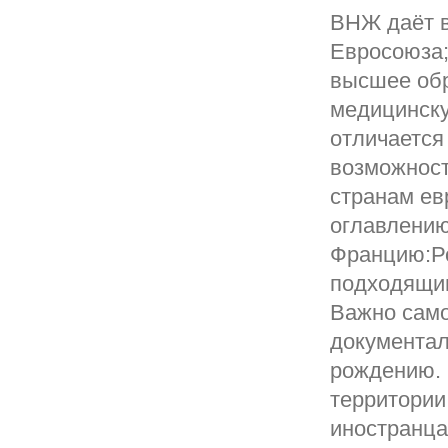
ВНЖ даёт в
Евросоюза;
высшее обр
медицинску
отличается
возможнос
странам ев
оглавлению
Францию:Ро
подходящим
Важно само
документал
рождению. 
территории
иностранца