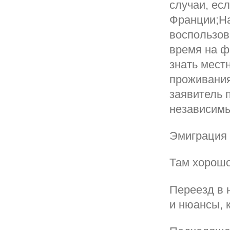
случаи, ес
Франции;На
воспользов
время на ф
знать местн
проживания
заявитель 
независим
Эмиграция 
Там хорошо
Переезд в 
и нюансы, 