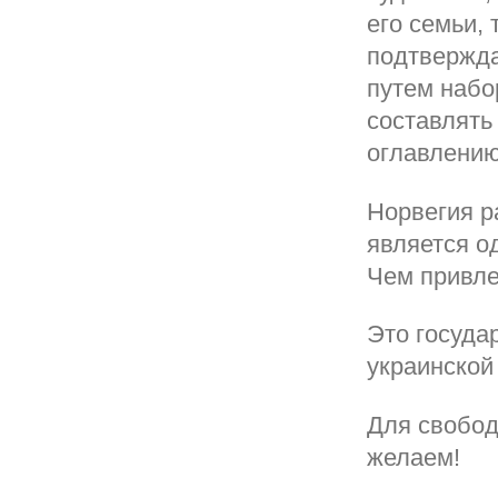
его семьи, 
подтвержда
путем набо
составлять
оглавлени
Норвегия р
является о
Чем привле
Это госуда
украинской
Для свобод
желаем!