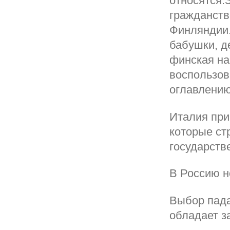
относятся:
гражданств
Финляндии.
бабушки, д
финская на
воспользов
оглавлени
Италия прив
которые ст
государств
В Россию н
Выбор пада
обладает з